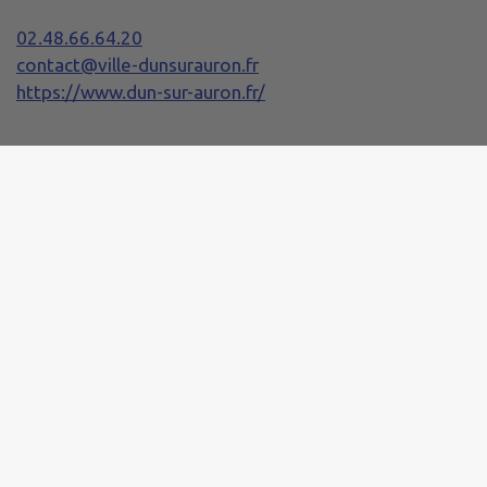
02.48.66.64.20
contact@ville-dunsurauron.fr
https://www.dun-sur-auron.fr/
Horaires de la Mairie
Lundi :
08h30 - 12h00 / 13h30 - 17h30
Mardi, Mercredi et Jeudi :
08h20 - 12h00 / 13h30 - 17h30
Vendredi :
08h20 - 12h00 / 13h30 - 17h00
Samedi :
10h00 - 12h00