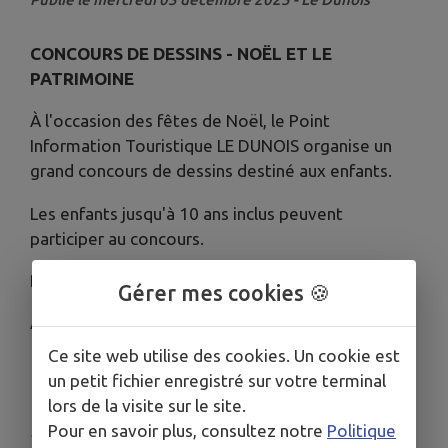
CONCOURS DE DESSINS - NOËL ET LE
PATRIMOINE
À l'occasion des fêtes de Noël, le Point
Information Touristique LE DUNOIS organise un
grand concours de dessins destiné aux enfants.
Les enfants jusqu'à 10 ans inclus peuvent
participer au concours.
Dépôt des dessins : jusqu'au 20 décembre 2025,
Gérer mes cookies 🍪
Annonce des gagnants : vendredi 9 janvier 2026.
Ce site web utilise des cookies. Un cookie est
Télécharger la pièce jointe
un petit fichier enregistré sur votre terminal
lors de la visite sur le site.
Pour en savoir plus, consultez notre
Politique
Publié par CC LE DUNOIS