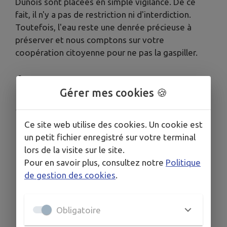
Dunois sont placées en simple vigilance. De ce
fait, il n'y a pas de restriction ni d'interdiction.
Toutefois, l'eau reste une denrée précieuse à
préserver et nous comptons sur votre
coopération citoyenne pour ne pas la gaspiller.
Télécharger la pièce jointe
Gérer mes cookies 🍪
Publié par Astrid - CDC Le Dunois
Ce site web utilise des cookies. Un cookie est
un petit fichier enregistré sur votre terminal
lors de la visite sur le site.
Pour en savoir plus, consultez notre
Politique
de gestion des cookies
.
Obligatoire