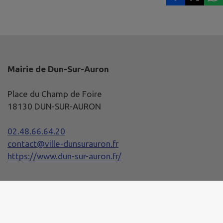
Mairie de Dun-Sur-Auron
Place du Champ de Foire
18130 DUN-SUR-AURON
02.48.66.64.20
contact@ville-dunsurauron.fr
https://www.dun-sur-auron.fr/
Horaires de la Mairie
Lundi :
08h30 - 12h00 / 13h30 - 17h30