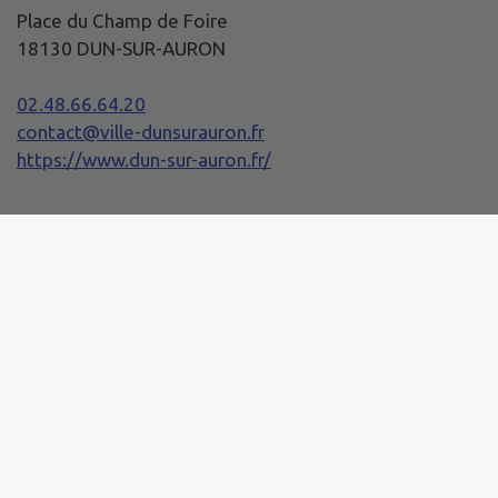
Place du Champ de Foire
18130 DUN-SUR-AURON
02.48.66.64.20
contact@ville-dunsurauron.fr
https://www.dun-sur-auron.fr/
Horaires de la Mairie
Lundi :
08h30 - 12h00 / 13h30 - 17h30
Mardi, Mercredi et Jeudi :
08h20 - 12h00 / 13h30 - 17h30
Vendredi :
08h20 - 12h00 / 13h30 - 17h00