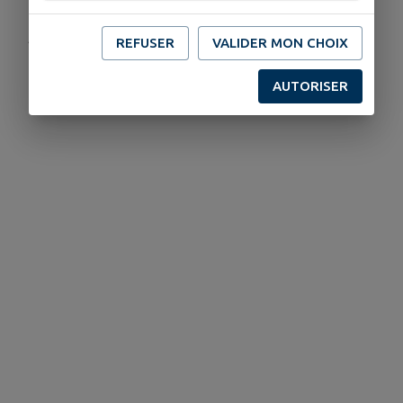
Publié par Astrid - Service Communication
REFUSER
VALIDER MON CHOIX
AUTORISER