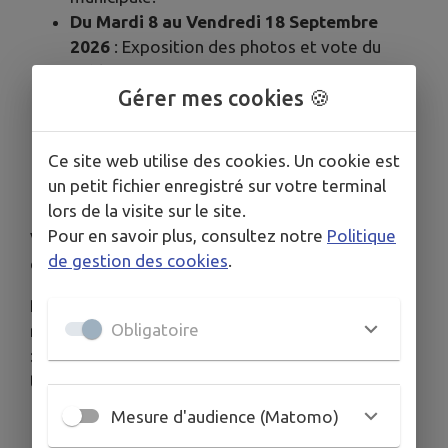
Du Mardi 8 au Vendredi 18 Septembre
2026
: Exposition des photos et vote du
public.
Gérer mes cookies 🍪
Samedi 1
9 Septembre 2026 à 17 heures à
la Bibliothèque municipale
: Présentation
de George Sand par les membres du « Café
Ce site web utilise des cookies. Un cookie est
Thé Lecture » et remise du prix suivies d'un
un petit fichier enregistré sur votre terminal
moment de convivialité.
lors de la visite sur le site.
Pour en savoir plus, consultez notre
Politique
Vous trouverez en pièce jointe, le règlement du
de gestion des cookies
.
concours.
Renseignements auprès de la Bibliothèque
Obligatoire
municipale par mail à l'adresse
:
bibliotheque@ville-dunsurauron.fr
ou par
téléphone ou 02-48-59-62-74.
Mesure d'audience (Matomo)
Télécharger la pièce jointe