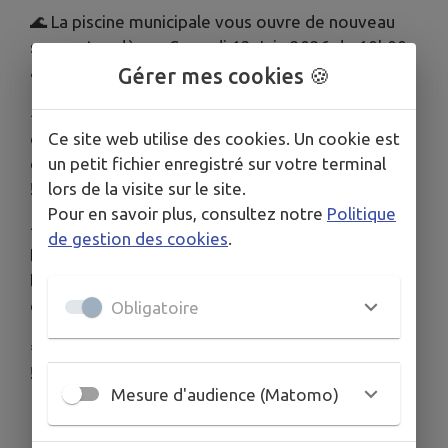
🌊 La piscine municipale vous ouvre de nouveau
ses portes dès ce Samedi 13 Juin 2026 de 10h00
à 13h00 et de 15h00 à 19h00 !!!
Gérer mes cookies 🍪
🎢 Nous vous attendons nombreux pour profiter
de nos multiples attractions : bassins à
Ce site web utilise des cookies. Un cookie est
débordement, toboggan, splashpad et pentagliss
un petit fichier enregistré sur votre terminal
!
lors de la visite sur le site.
Pour en savoir plus, consultez notre
Politique
🏄 En faisant défiler les affiches, vous découvrirez
de gestion des cookies
.
les jours et horaires d'ouverture de Juin à Août,
les tarifs et les informations concernant les leçons
de natation et l'aquagym.
Obligatoire
🌞 Passez un bel été dans notre piscine municipale
!
Mesure d'audience (Matomo)
Publié par Astrid - Service Communication