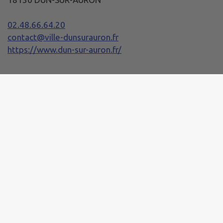
02.48.66.64.20
contact@ville-dunsurauron.fr
https://www.dun-sur-auron.fr/
Horaires de la Mairie
Lundi :
08h30 - 12h00 / 13h30 - 17h30
Mardi, Mercredi et Jeudi :
08h20 - 12h00 / 13h30 - 17h30
Vendredi :
08h20 - 12h00 / 13h30 - 17h00
Samedi :
10h00 - 12h00