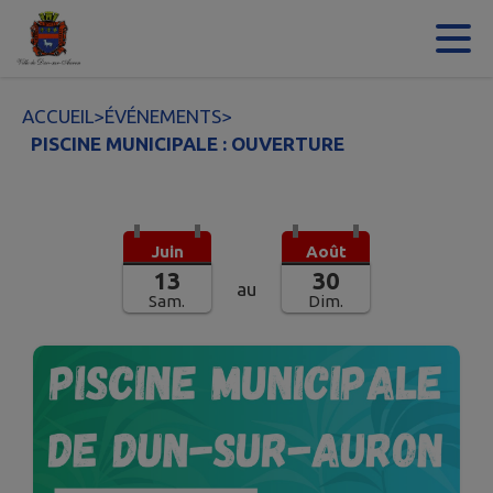
Contenu
Menu
Recherche
Pied de page
ACCUEIL
>
ÉVÉNEMENTS
>
PISCINE MUNICIPALE : OUVERTURE
Juin
Août
13
30
au
Sam.
Dim.