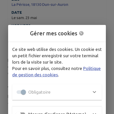
La Périsse, 18130 Dun-sur-Auron
DATE
Le sam. 23 mai
HORAIRES
09h30 à 12h00
Gérer mes cookies 🍪
TARIFS
Gratuit
Ce site web utilise des cookies. Un cookie est
un petit fichier enregistré sur votre terminal
Le Conservatoire d'Espaces Naturels Centre - Val
lors de la visite sur le site.
de Loire organise une balade sur le plus grand
Pour en savoir plus, consultez notre
Politique
causse du Berry, Samedi 23 Mai 2026 de 09h30 à
de gestion des cookies
.
12h00, aux Chaumes de la Périsse à Dun-Sur-
Auron.
Obligatoire
Entrée gratuite et réservation obligatoire au 02-
48-83-00-28.