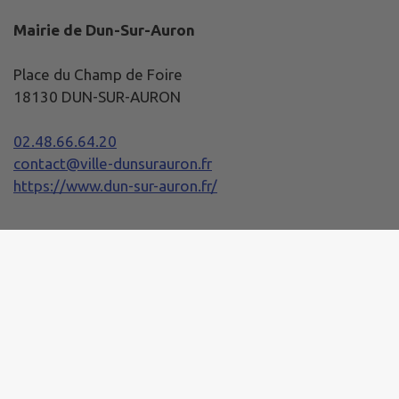
Mairie de Dun-Sur-Auron
Place du Champ de Foire
18130 DUN-SUR-AURON
02.48.66.64.20
contact@ville-dunsurauron.fr
https://www.dun-sur-auron.fr/
Horaires de la Mairie
Lundi :
08h30 - 12h00 / 13h30 - 17h30
Mardi, Mercredi et Jeudi :
08h20 - 12h00 / 13h30 - 17h30