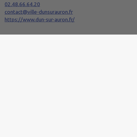
02.48.66.64.20
contact@ville-dunsurauron.fr
https://www.dun-sur-auron.fr/
Horaires de la Mairie
Lundi :
08h30 - 12h00 / 13h30 - 17h30
Mardi, Mercredi et Jeudi :
08h20 - 12h00 / 13h30 - 17h30
Vendredi :
08h20 - 12h00 / 13h30 - 17h00
Samedi :
10h00 - 12h00