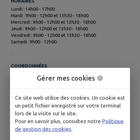
HORAIRES
Lundi : 14h00 - 17h00
Mardi : 9h00 - 12h00 et 13h30 - 18h00
Mercredi : 9h00 - 12h00 et 13h30 - 18h00
Jeudi : 9h00 - 12h00 et 13h30 - 18h00
Vendredi : 9h00 - 12h00 et 13h30 - 18h00
Samedi : 9h00 - 12h00
COORDONNÉES
38 Grande Rue, Dun-Sur-Auron 18130
Gérer mes cookies 🍪
dun.sur.auron@thelem-assurances.fr
www.thelem-assurances.fr
Ce site web utilise des cookies. Un cookie est
02-48-59-62-32
un petit fichier enregistré sur votre terminal
lors de la visite sur le site.
Pour en savoir plus, consultez notre
Politique
de gestion des cookies
.