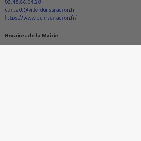
02.48.66.64.20
contact@ville-dunsurauron.fr
https://www.dun-sur-auron.fr/
Horaires de la Mairie
Lundi :
08h30 - 12h00 / 13h30 - 17h30
Mardi, Mercredi et Jeudi :
08h20 - 12h00 / 13h30 - 17h30
Vendredi :
08h20 - 12h00 / 13h30 - 17h00
Samedi :
10h00 - 12h00
CDC Le Dunois