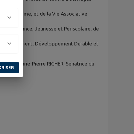
 l’Urbanisme, et de la Vie Associative
 de l’Enfance, Jeunesse et Périscolaire, de
l’Environnement, Développement Durable et
 Madame Marie-Pierre RICHER, Sénatrice du
ORISER