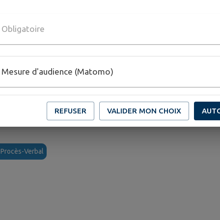
oint au Maire et sera en charge des Affaires Générales, de
Obligatoire
djointe au Maire et sera en charge des Affaires Sociales,
.
e Adjoint au Maire et sera en charge des Travaux, et de 
Mesure d'audience (Matomo)
les applaudissements de félicitations de leurs proches, de
REFUSER
VALIDER MON CHOIX
AUT
ésents dans l'assemblée.
 Procès-Verbal