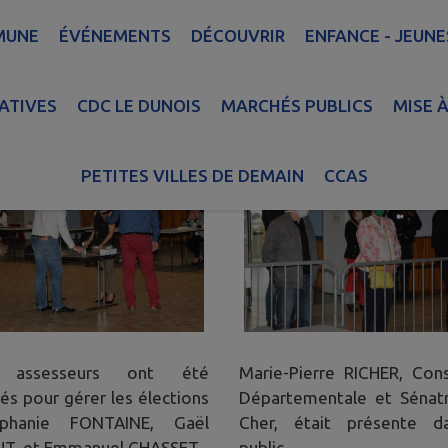
MUNE
ÉVÉNEMENTS
DÉCOUVRIR
ENFANCE - JEUNE
CONSEIL MUNICIPAL
>
CM DU 23 MAI 2020 : CONSEIL...
CM DU 23 MAI 2020 
ATIVES
CDC LE DUNOIS
MARCHÉS PUBLICS
MISE À
PETITES VILLES DE DEMAIN
CCAS
s assesseurs ont été
Marie-Pierre RICHER, Cons
és pour gérer les élections
Départementale et Sénatr
phanie FONTAINE, Gaël
Cher, était présente d
UT, et Emmanuel CHASSET.
public.