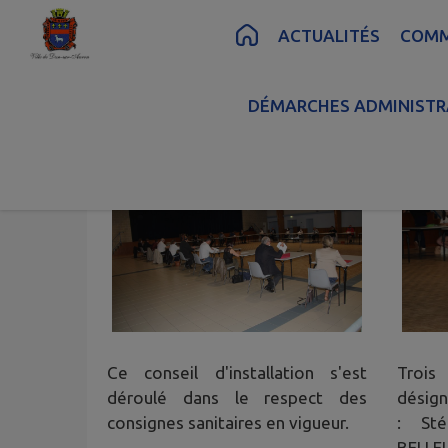
Contenu
Menu
Recherche
Pied de page
ACTUALITÉS
COM
ACCUEIL
>
CONSEIL MUNICIPAL
>
SÉANCES DU 
DÉMARCHES ADMINISTR
Ce conseil d'installation s'est
Troi
déroulé dans le respect des
désign
consignes sanitaires en vigueur.
: Sté
BELLE