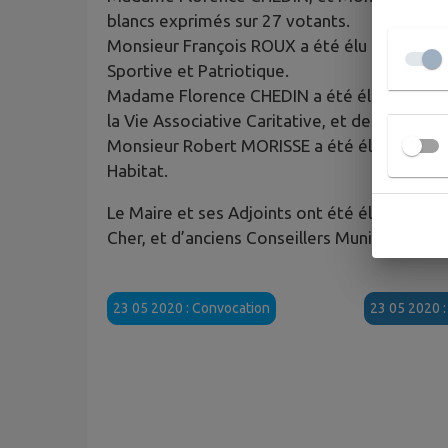
blancs exprimés sur 27 votants.
Monsieur François ROUX a été élu Premier Adj
Sportive et Patriotique.
Madame Florence CHEDIN a été élu Deuxième A
la Vie Associative Caritative, et de la Culture
Monsieur Robert MORISSE a été élu Troisièm
Habitat.
Le Maire et ses Adjoints ont été élus sous 
Cher, et d’anciens Conseillers Municipaux pr
23 05 2020 : Convocation
23 05 2020 :