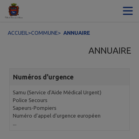
Contenu
Menu
Recherche
Pied de page
ACCUEIL
>
COMMUNE
>
ANNUAIRE
ANNUAIRE
1 annuaires trouvés.
Numéros d'urgence
Samu (Service d'Aide Médical Urgent)
Police Secours
Sapeurs-Pompiers
Numéro d'appel d'urgence européen
...