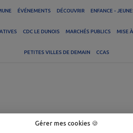
MUNE
ÉVÉNEMENTS
DÉCOUVRIR
ENFANCE - JEUNE
ATIVES
CDC LE DUNOIS
MARCHÉS PUBLICS
MISE À
Établissements
Établissements
PETITES VILLES DE DEMAIN
CCAS
Commerces
Santé
culturels
scolaires
Gérer mes cookies 🍪