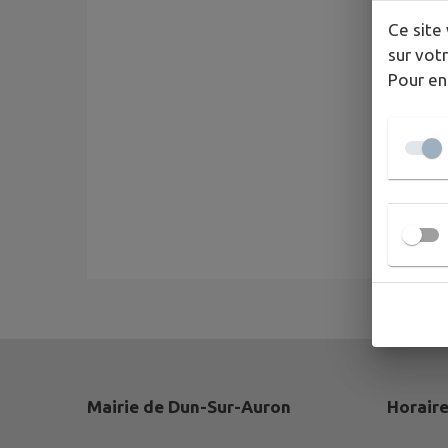
Ce site 
sur votr
Pour en
Mairie de Dun-Sur-Auron
Horaire