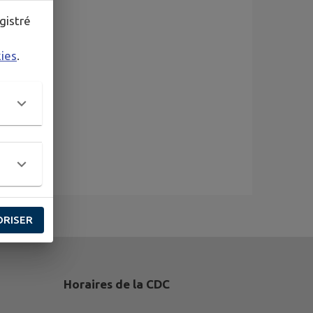
gistré
kies
.
ORISER
Horaires de la CDC