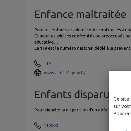
Enfance maltraitée
Pour les enfants et adolescents confrontés à une
Et pour les adultes confrontés ou préoccupés par
éducative…
Le 119 est le numéro national dédié à la préventi
119
www.allo119.gouv.fr/
Enfants disparus
Ce site 
sur votr
Pour signaler la disparition d’un enfant dans un
Pour en
116000