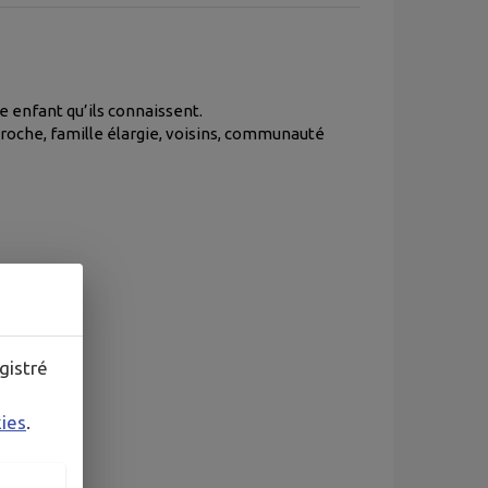
 enfant qu’ils connaissent.
proche, famille élargie, voisins, communauté
gistré
kies
.