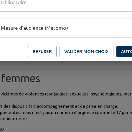
Obligatoire
Mesure d'audience (Matomo)
emplacer à terme le 119 dans un pays de l’Union Européenne.
REFUSER
VALIDER MON CHOIX
AUT
x femmes
ctimes de violences (conjugales, sexuelles, psychologiques, mari
vers des dispositifs d’accompagnement et de prise en charge.
ppelantes mais n’est pas un numéro d’urgence comme le 17 par ex
a gendarmerie.
00.