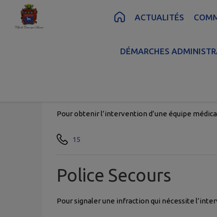
Contenu
Menu
Recherche
Pied de page
ACTUALITÉS
COM
ACCUEIL
>
COMMUNE
>
ANNUAIRE
>
NUMÉRO
DÉMARCHES ADMINISTR
Samu (Service d'Aid
Pour obtenir l’intervention d’une équipe médical
15
Police Secours
Pour signaler une infraction qui nécessite l’inte