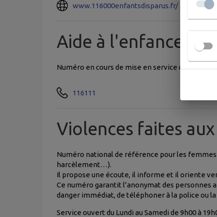
www.116000enfantsdisparus.fr/
Aide à l'enfance
Numéro en cours de mise en service destiné à r
116111
Violences faites au
Numéro national de référence pour les femmes vi
harcèlement…).
Il propose une écoute, il informe et il oriente 
Ce numéro garantit l’anonymat des personnes a
danger immédiat, de téléphoner à la police ou l
Service ouvert du Lundi au Samedi de 9h00 à 19h