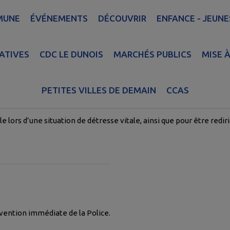
MUNE
ÉVÉNEMENTS
DÉCOUVRIR
ENFANCE - JEUNE
S D'URGENCE
ATIVES
CDC LE DUNOIS
MARCHÉS PUBLICS
MISE À
e Médical Urgent)
PETITES VILLES DE DEMAIN
CCAS
e lors d’une situation de détresse vitale, ainsi que pour être red
rvention immédiate de la Police.