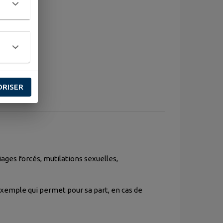
ORISER
ages forcés, mutilations sexuelles,
emple qui permet pour sa part, en cas de